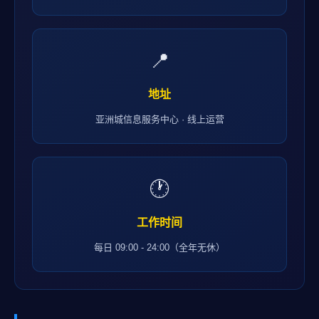
📍
地址
亚洲城信息服务中心 · 线上运营
🕐
工作时间
每日 09:00 - 24:00（全年无休）