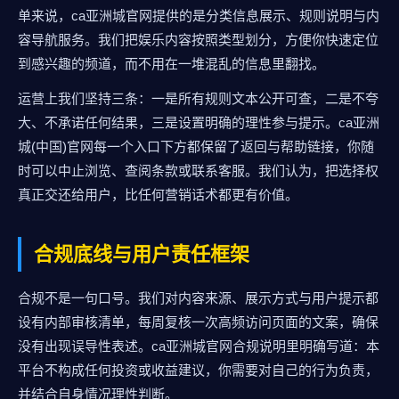
单来说，ca亚洲城官网提供的是分类信息展示、规则说明与内
容导航服务。我们把娱乐内容按照类型划分，方便你快速定位
到感兴趣的频道，而不用在一堆混乱的信息里翻找。
运营上我们坚持三条：一是所有规则文本公开可查，二是不夸
大、不承诺任何结果，三是设置明确的理性参与提示。ca亚洲
城(中国)官网每一个入口下方都保留了返回与帮助链接，你随
时可以中止浏览、查阅条款或联系客服。我们认为，把选择权
真正交还给用户，比任何营销话术都更有价值。
合规底线与用户责任框架
合规不是一句口号。我们对内容来源、展示方式与用户提示都
设有内部审核清单，每周复核一次高频访问页面的文案，确保
没有出现误导性表述。ca亚洲城官网合规说明里明确写道：本
平台不构成任何投资或收益建议，你需要对自己的行为负责，
并结合自身情况理性判断。