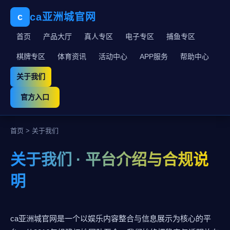
ca亚洲城官网
c
首页
产品大厅
真人专区
电子专区
捕鱼专区
棋牌专区
体育资讯
活动中心
APP服务
帮助中心
关于我们
官方入口
首页
> 关于我们
关于我们 · 平台介绍与合规说
明
ca亚洲城官网是一个以娱乐内容整合与信息展示为核心的平